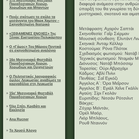
»
17ο Μεσογειακό Φεστιβάλ
διαφορά ανάμεσα στην ανθρώπι
Παραδοσιακών Χορών,
Χορωδιών και Μπαντών
ύπαρξή του θα γνωρίσει τη δύ
μυστηριακό, σκοτεινό και αιμα
»
Ποιός σκότωσε το σκύλο τα
μεσάνυχτα του Μαρκ Χαμτον –
Σκηνοθετημένο θεατρικό
Μετάφραση: Αχαρόν Σαπτάι
Σκηνοθεσία: Γαΐρ Σιέρμαν
»
«ΞΕΘΑΜΕΝΕΣ ΕΝΟΧΕΣ» Της
Ξένιας Ευστρατίου Πολυκάρπου
Μουσική σύνθεση: Ελντάντ Λι
Σκηνικά: Άνταμ Κέλλερ
»
Ο «Γάμος» Του Μάριου Ποντικά
Κοστούμια: Ρόνα Πλότεκ
σε σκηνοθετημένο αναλόγιο
Σχεδιασμός φωτισμού: Νατάβ
Τεχνικός φωτισμού: Νταμιάν Μ
»
16ο Μεσογειακό Φεστιβάλ
Διόνυσος: Νατάβ Μπόσσεμ
Παραδοσιακών Χορών,
Χορωδιών και Ορχηστρών
Τειρεσίας: Ούρι Αβραχάμι
Κάδμος: Αβλί Πνίνι
»
Ο Πολιτιστικός λαογραφικός
Πενθέας: Σαΐ Εγκόζι
όμιλος Λευκωσίας αναβίωσε τα
Άγγελος Α΄: Όρα Μεΐρσον
καρναβάλια στη Λευκωσία
Άγγελος Β΄: Εγιάλ Χεΐνε Γκάλλι
Αγαύη: Σίρι Γκολάν
»
15ο' Μεσογειακό Φεστιβάλ
Παραδοσιακών Χορών
Ευριπίδης: Νιτσάν Ρότσιλντ
Βάκχες:
»
Όλο Σπίτι, Κρεβάτι και
Ζόχαρ Μεϊντάν,
Εκκλησία
Ορέλ Μαόρ,
Λιόρ Μπλάους,
»
Ana Rucner
Ρουθ Νταννόν
»
Το Χρυσό Άλογο