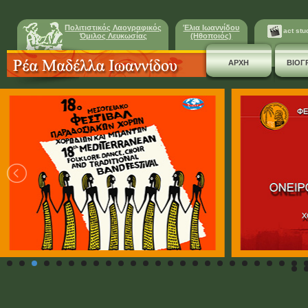
Πολιτιστικός Λαογραφικός
Έλια Ιωαννίδου
act stu
Όμιλος Λευκωσίας
(Ηθοποιός)
ΑΡΧΗ
ΒΙΟΓ