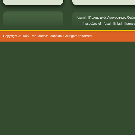
[
αρχή
] [
Πολιτιστικός Λαογραφικός Όμι
[
ημερολόγιο
] [
νέα
] [
links
] [
kamea
Copyright © 2008. Rea Madella Ioannidou. All rights reserved.