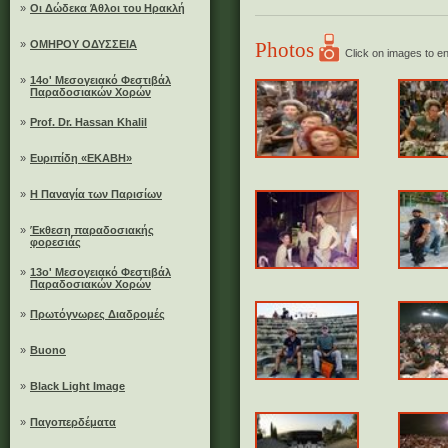
»
Οι Δώδεκα Άθλοι του Ηρακλή
»
ΟΜΗΡΟΥ ΟΔΥΣΣΕΙΑ
Photos
Click on images to e
»
14ο' Μεσογειακό Φεστιβάλ
Παραδοσιακών Χορών
»
Prof. Dr. Hassan Khalil
»
Ευριπίδη «ΕΚΑΒΗ»
»
Η Παναγία των Παρισίων
»
Έκθεση παραδοσιακής
φορεσιάς
»
13ο' Μεσογειακό Φεστιβάλ
Παραδοσιακών Χορών
»
Πρωτόγνωρες Διαδρομές
»
Buono
»
Black Light Image
»
Παγοπερδέματα