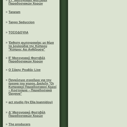
»
ΣΤ' Μεσογειακό Φεστιβάλ
Παραδοσιακών Χορών
»
Tararam
»
Tango Seduccion
»
ΤΟΣΟΔΟΥΛΑ
»
Έκθεση φωτογραφίας με θέμα
τα λουλούδια της Κύπρου
"Κύπρος Αει Ανθίζουσα"
»
Ε' Μεσογειακό Φεστιβάλ
Παραδοσιακών Χορών
»
Ο Σάκης Ρουβάς Live
»
Παγκόσμιο συνεδριο για την
έρευνα του χορου. Διαλεξη "Οι
Κυπριακοί Παραδοσιακοί Χοροί
– Κοστούμια – Παραδοσιακά
Όργανα"
»
act studio (by Elia Ioannidou)
»
Δ' Μεσογειακό Φεστιβάλ
Παραδοσιακών Χορών
»
The producers