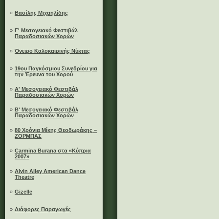
»
Βασίλης Μιχαηλίδης
»
Γ' Μεσογειακό Φεστιβάλ
Παραδοσιακών Χορών
»
Όνειρο Καλοκαιρινής Νύκτας
»
19ου Παγκόσμιου Συνεδρίου για
την Έρευνα του Χορού
»
A' Μεσογειακό Φεστιβάλ
Παραδοσιακών Χορών
»
B' Μεσογειακό Φεστιβάλ
Παραδοσιακών Χορών
»
80 Χρόνια Μίκης Θεοδωράκης –
ΖΟΡΜΠΑΣ
»
Carmina Burana στα «Κύπρια
2007»
»
Alvin Ailey American Dance
Theatre
»
Gizelle
»
Διάφορες Παραγωγές