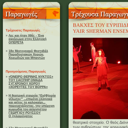
ΒΑΚΧΕΣ ΤΟΥ ΕΥΡΙΠΙΔ
YAIR SHERMAN ENSEM
Τρέχουσες Παραγωγές
»
Λες και ήταν Χθές - Ένα
αφιέρωμα στην Ελληνική
ΟΠΕΡΕΤΑ
»
18ο Μεσογειακό Φεστιβάλ
Παραδοσιακών Χορών,
Χορωδιών και Μπαντών
Προηγούμενες Παραγωγές
»
«ΌΝΕΙΡΟ ΘΕΡΙΝΗΣ ΝΥΚΤΟΣ»
ΤΟΥ ΣΑΙΞΠΗΡ ΟΜΑΔΑ
ΣΥΓΧΡΟΝΟΥ ΧΟΡΟΥ
«ΧΟΡΕΥΤΕΣ ΤΟΥ ΒΟΡΡΑ»
»
Η θεατρική εταιρεία “Ευ(Φ)ορία
γέλωτος” ...επιμένει ελληνικά
και φέτος το καλοκαίρι...
παρουσιάζοντας, την υπέροχη
κωμωδία του αείμνηστου
ΓΕΩΡΓΙΟΥ ΡΟΥΣΣΟΥ
Ο ζηλιαρόγατος
θεατρικό στοιχείο. Ο θεός Δι
των ανθρώπων, της κοινωνικής 