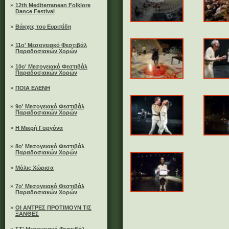
»
12th Mediterranean Folklore
Dance Festival
»
Βάκχες του Ευριπίδη
»
11ο' Μεσογειακό Φεστιβάλ
Παραδοσιακών Χορών
»
10ο' Μεσογειακό Φεστιβάλ
Παραδοσιακών Χορών
»
ΠΟΙΑ ΕΛΕΝΗ
»
9ο' Μεσογειακό Φεστιβάλ
Παραδοσιακών Χορών
»
Η Μικρή Γοργόνα
»
8ο' Μεσογειακό Φεστιβάλ
Παραδοσιακών Χορών
»
Μόλις Χώρισα
»
7ο' Μεσογειακό Φεστιβάλ
Παραδοσιακών Χορών
»
ΟΙ ΑΝΤΡΕΣ ΠΡΟΤΙΜΟΥΝ ΤΙΣ
ΞΑΝΘΕΣ