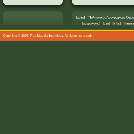
[
αρχή
] [
Πολιτιστικός Λαογραφικός Όμι
[
ημερολόγιο
] [
νέα
] [
links
] [
kamea
Copyright © 2008. Rea Madella Ioannidou. All rights reserved.