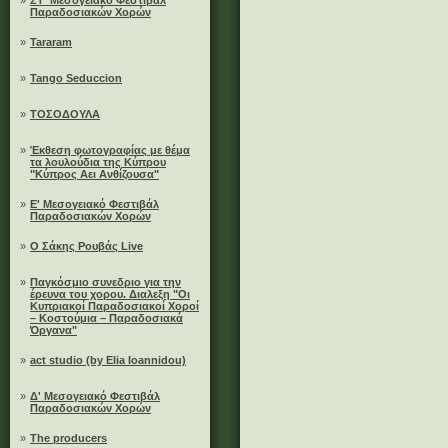
»
ΣΤ' Μεσογειακό Φεστιβάλ
Παραδοσιακών Χορών
»
Tararam
»
Tango Seduccion
»
ΤΟΣΟΔΟΥΛΑ
»
Έκθεση φωτογραφίας με θέμα
τα λουλούδια της Κύπρου
"Κύπρος Αει Ανθίζουσα"
»
Ε' Μεσογειακό Φεστιβάλ
Παραδοσιακών Χορών
»
Ο Σάκης Ρουβάς Live
»
Παγκόσμιο συνεδριο για την
έρευνα του χορου. Διαλεξη "Οι
Κυπριακοί Παραδοσιακοί Χοροί
– Κοστούμια – Παραδοσιακά
Όργανα"
»
act studio (by Elia Ioannidou)
»
Δ' Μεσογειακό Φεστιβάλ
Παραδοσιακών Χορών
»
The producers