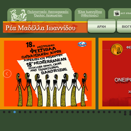
Πολιτιστικός Λαογραφικός
Έλια Ιωαννίδου
act stu
Όμιλος Λευκωσίας
(Ηθοποιός)
ΑΡΧΗ
ΒΙΟΓ