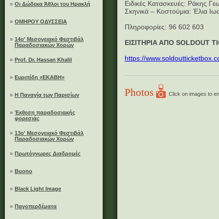
Ειδικές Κατασκευές: Ράκης Γε
»
Οι Δώδεκα Άθλοι του Ηρακλή
Σκηνικά – Κοστούμια: Έλια Ιω
»
ΟΜΗΡΟΥ ΟΔΥΣΣΕΙΑ
Πληροφορίες: 96 602 603
»
14ο' Μεσογειακό Φεστιβάλ
ΕΙΣΙΤΗΡΙΑ ΑΠΟ SOLDOUT T
Παραδοσιακών Χορών
https://www.soldoutticketbox
»
Prof. Dr. Hassan Khalil
»
Ευριπίδη «ΕΚΑΒΗ»
Photos
Click on images to e
»
Η Παναγία των Παρισίων
»
Έκθεση παραδοσιακής
φορεσιάς
»
13ο' Μεσογειακό Φεστιβάλ
Παραδοσιακών Χορών
»
Πρωτόγνωρες Διαδρομές
»
Buono
»
Black Light Image
»
Παγοπερδέματα