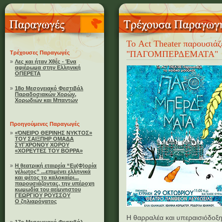
Το Act Theater παρουσιάζε
"ΠΑΓΟΜΠΕΡΔΕΜΑΤΑ"
Τρέχουσες Παραγωγές
»
Λες και ήταν Χθές - Ένα
αφιέρωμα στην Ελληνική
ΟΠΕΡΕΤΑ
»
18ο Μεσογειακό Φεστιβάλ
Παραδοσιακών Χορών,
Χορωδιών και Μπαντών
Προηγούμενες Παραγωγές
»
«ΌΝΕΙΡΟ ΘΕΡΙΝΗΣ ΝΥΚΤΟΣ»
ΤΟΥ ΣΑΙΞΠΗΡ ΟΜΑΔΑ
ΣΥΓΧΡΟΝΟΥ ΧΟΡΟΥ
«ΧΟΡΕΥΤΕΣ ΤΟΥ ΒΟΡΡΑ»
»
Η θεατρική εταιρεία “Ευ(Φ)ορία
γέλωτος” ...επιμένει ελληνικά
και φέτος το καλοκαίρι...
παρουσιάζοντας, την υπέροχη
κωμωδία του αείμνηστου
ΓΕΩΡΓΙΟΥ ΡΟΥΣΣΟΥ
Ο ζηλιαρόγατος
Η θαρραλέα και υπεραισιόδοξη