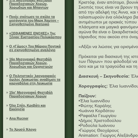
»
17ο Μεσογειακό Φεστιβάλ
Κριστόφ, έναν απότομο, βουνίσι
Παραδοσιακών Χορών,
Σκοπός τους είναι να βρουν τ
Χορωδιών και Μπαντών
από την αδελφή της Άννα, και
ταλαιπωρούν ένα ολόκληρο βασ
»
Ποιός σκότωσε το σκύλο τα
μεσάνυχτα του Μαρκ Χαμτον –
αντιμέτωποι με οριακές τύπου
Σκηνοθετημένο θεατρικό
πλάσματα και μαγικά φαινόμεν
αγώνα θα είναι ο ξεκαρδιστικ
»
«ΞΕΘΑΜΕΝΕΣ ΕΝΟΧΕΣ» Της
τάρανδος που ακούει στο όνο
Ξένιας Ευστρατίου Πολυκάρπου
«Αξίζει να λιώσεις για ορισμ
»
Ο «Γάμος» Του Μάριου Ποντικά
σε σκηνοθετημένο αναλόγιο
Πρόκειται για διασκευή της ισ
»
16ο Μεσογειακό Φεστιβάλ
των Πάγων» που φιλοδοξεί να 
Παραδοσιακών Χορών,
όσο και με τα τραγούδια και τη
Χορωδιών και Ορχηστρών
Διασκευή – Σκηνοθεσία:
Έλι
»
Ο Πολιτιστικός λαογραφικός
όμιλος Λευκωσίας αναβίωσε τα
καρναβάλια στη Λευκωσία
Χορογραφίες:
Έλια Ιωαννίδο
»
15ο' Μεσογειακό Φεστιβάλ
Παίζουν:
Παραδοσιακών Χορών
•Έλια Ιωαννίδου
•Φώτης Καράλης
»
Όλο Σπίτι, Κρεβάτι και
Εκκλησία
•Ιωάννα Κορδάτου
•Ραφαέλα Γεωργίου
»
Ana Rucner
•Δήμος Χριστοδούλου
•Ροδούλα Ιωάννου
»
Το Χρυσό Άλογο
•Γιώργος Θεοχάρους
Animation: Γιώργος Αλεξάνδρ