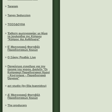
»
Tararam
»
Tango Seduccion
»
ΤΟΣΟΔΟΥΛΑ
»
Έκθεση φωτογραφίας με θέμα
τα λουλούδια της Κύπρου
"Κύπρος Αει Ανθίζουσα"
»
Ε' Μεσογειακό Φεστιβάλ
Παραδοσιακών Χορών
»
Ο Σάκης Ρουβάς Live
»
Παγκόσμιο συνεδριο για την
έρευνα του χορου. Διαλεξη "Οι
Κυπριακοί Παραδοσιακοί Χοροί
– Κοστούμια – Παραδοσιακά
Όργανα"
»
act studio (by Elia Ioannidou)
»
Δ' Μεσογειακό Φεστιβάλ
Παραδοσιακών Χορών
»
The producers