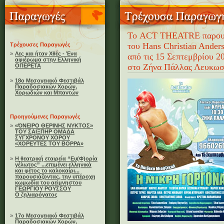
Το ACT THEATRE παρουσ
του Hans Christian Ander
Τρέχουσες Παραγωγές
»
Λες και ήταν Χθές - Ένα
από τις 15 Σεπτεμβρίου 2
αφιέρωμα στην Ελληνική
στο Ζήνα Πάλλας Λευκωσ
ΟΠΕΡΕΤΑ
»
18ο Μεσογειακό Φεστιβάλ
Παραδοσιακών Χορών,
Χορωδιών και Μπαντών
Προηγούμενες Παραγωγές
»
«ΌΝΕΙΡΟ ΘΕΡΙΝΗΣ ΝΥΚΤΟΣ»
ΤΟΥ ΣΑΙΞΠΗΡ ΟΜΑΔΑ
ΣΥΓΧΡΟΝΟΥ ΧΟΡΟΥ
«ΧΟΡΕΥΤΕΣ ΤΟΥ ΒΟΡΡΑ»
»
Η θεατρική εταιρεία “Ευ(Φ)ορία
γέλωτος” ...επιμένει ελληνικά
και φέτος το καλοκαίρι...
παρουσιάζοντας, την υπέροχη
κωμωδία του αείμνηστου
ΓΕΩΡΓΙΟΥ ΡΟΥΣΣΟΥ
Ο ζηλιαρόγατος
»
17ο Μεσογειακό Φεστιβάλ
Παραδοσιακών Χορών,