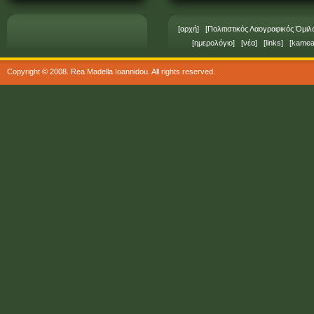
[
αρχή
] [
Πολιτιστικός Λαογραφικός Όμι
[
ημερολόγιο
] [
νέα
] [
links
] [
kamea
Copyright © 2008. Rea Madella Ioannidou. All rights reserved.