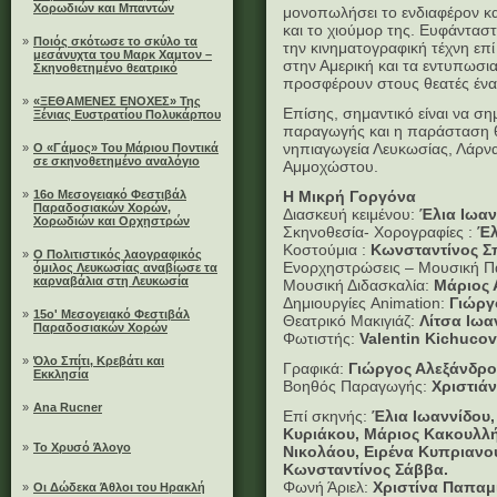
Χορωδιών και Μπαντών
μονοπωλήσει το ενδιαφέρον και
και το χιούμορ της. Ευφάντασ
»
Ποιός σκότωσε το σκύλο τα
την κινηματογραφική τέχνη επί
μεσάνυχτα του Μαρκ Χαμτον –
στην Αμερική και τα εντυπωσι
Σκηνοθετημένο θεατρικό
προσφέρουν στους θεατές ένα
»
«ΞΕΘΑΜΕΝΕΣ ΕΝΟΧΕΣ» Της
Επίσης, σημαντικό είναι να ση
Ξένιας Ευστρατίου Πολυκάρπου
παραγωγής και η παράσταση θα
νηπιαγωγεία Λευκωσίας, Λάρν
»
Ο «Γάμος» Του Μάριου Ποντικά
σε σκηνοθετημένο αναλόγιο
Αμμοχώστου.
»
16ο Μεσογειακό Φεστιβάλ
Η Μικρή Γοργόνα
Παραδοσιακών Χορών,
Διασκευή κειμένου:
Έλια Ιωαν
Χορωδιών και Ορχηστρών
Σκηνοθεσία- Χορογραφίες :
Έλ
Κοστούμια :
Κωνσταντίνος Σ
»
Ο Πολιτιστικός λαογραφικός
Ενορχηστρώσεις – Μουσική 
όμιλος Λευκωσίας αναβίωσε τα
καρναβάλια στη Λευκωσία
Μουσική Διδασκαλία:
Μάριος 
Δημιουργίες Animation:
Γιώργ
»
15ο' Μεσογειακό Φεστιβάλ
Θεατρικό Μακιγιάζ:
Λίτσα Ιωα
Παραδοσιακών Χορών
Φωτιστής:
Valentin Kichucov
»
Όλο Σπίτι, Κρεβάτι και
Γραφικά:
Γιώργος Αλεξάνδρ
Εκκλησία
Βοηθός Παραγωγής:
Χριστιά
»
Ana Rucner
Επί σκηνής:
Έλια Ιωαννίδου
Κυριάκου, Μάριος Κακουλλής
»
Το Χρυσό Άλογο
Νικολάου, Ειρένα Κυπριανο
Κωνσταντίνος Σάββα.
Φωνή Άριελ:
Χριστίνα Παπαμ
»
Οι Δώδεκα Άθλοι του Ηρακλή