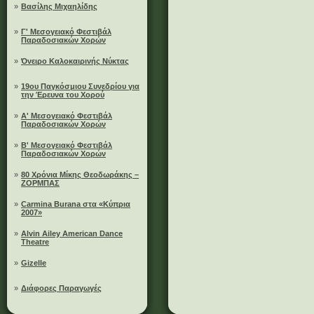
»
Βασίλης Μιχαηλίδης
»
Γ' Μεσογειακό Φεστιβάλ
Παραδοσιακών Χορών
»
Όνειρο Καλοκαιρινής Νύκτας
»
19ου Παγκόσμιου Συνεδρίου για
την Έρευνα του Χορού
»
A' Μεσογειακό Φεστιβάλ
Παραδοσιακών Χορών
»
B' Μεσογειακό Φεστιβάλ
Παραδοσιακών Χορών
»
80 Χρόνια Μίκης Θεοδωράκης –
ΖΟΡΜΠΑΣ
»
Carmina Burana στα «Κύπρια
2007»
»
Alvin Ailey American Dance
Theatre
»
Gizelle
»
Διάφορες Παραγωγές