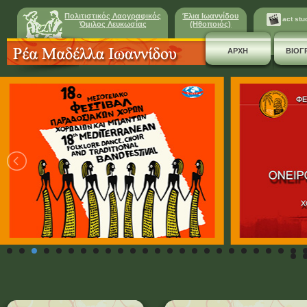
Πολιτιστικός Λαογραφικός
Έλια Ιωαννίδου
act stu
Όμιλος Λευκωσίας
(Ηθοποιός)
ΑΡΧΗ
ΒΙΟΓ