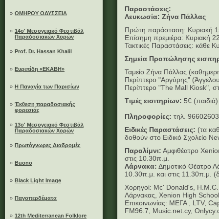
Παραστάσεις:
»
ΟΜΗΡΟΥ ΟΔΥΣΣΕΙΑ
Λευκωσία: Ζήνα Πάλλας
Πρώτη παράσταση: Κυριακή 15
»
14ο' Μεσογειακό Φεστιβάλ
Παραδοσιακών Χορών
Επίσημη πρεμιέρα: Κυριακή 22
Τακτικές Παραστάσεις: κάθε Κυ
»
Prof. Dr. Hassan Khalil
Σημεία Προπώλησης εισιτη
»
Ευριπίδη «ΕΚΑΒΗ»
Ταμείο Ζήνα Πάλλας (καθημεριν
Περίπτερο "Αργύρης" (Άγγελου
»
Η Παναγία των Παρισίων
Περίπτερο "The Mall Kiosk", σ
Τιμές εισιτηρίων:
5€ (παιδιά)
»
Έκθεση παραδοσιακής
φορεσιάς
Πληροφορίες:
τηλ. 96602603
»
13ο' Μεσογειακό Φεστιβάλ
Ειδικές Παραστάσεις:
(τα κα
Παραδοσιακών Χορών
δοθούν στο Ειδικό Σχολείο N
»
Πρωτόγνωρες Διαδρομές
Παραλίμνι:
Αμφιθέατρο Xenio
στις 10.30π.μ.
»
Buono
Λάρνακα:
Δημοτικό Θέατρο 
10.30π.μ. και στις 11.30π.μ. 
»
Black Light Image
Χορηγοί: Mc' Donald's, H.M.C.
Λάρνακας, Xenion High School,
»
Παγοπερδέματα
Επικοινωνίας: ΜΕΓΑ , LTV, Cap
FM96.7, Music.net.cy, Onlycy
»
12th Mediterranean Folklore