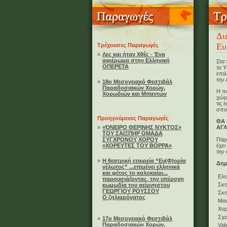
Δι
Ευ
Τρέχουσες Παραγωγές
»
Λες και ήταν Χθές - Ένα
αφιέρωμα στην Ελληνική
Στα 
ΟΠΕΡΕΤΑ
το Υ
επι
την 
»
18ο Μεσογειακό Φεστιβάλ
Παραδοσιακών Χορών,
Η π
Χορωδιών και Μπαντών
χώρο
τις 
σπο
Προηγούμενες Παραγωγές
ΘΑ 
»
«ΌΝΕΙΡΟ ΘΕΡΙΝΗΣ ΝΥΚΤΟΣ»
ΑΓΛ
ΤΟΥ ΣΑΙΞΠΗΡ ΟΜΑΔΑ
ΣΥΓΧΡΟΝΟΥ ΧΟΡΟΥ
Παρα
«ΧΟΡΕΥΤΕΣ ΤΟΥ ΒΟΡΡΑ»
έχει
την
»
Η θεατρική εταιρεία “Ευ(Φ)ορία
Δημ
γέλωτος” ...επιμένει ελληνικά
και φέτος το καλοκαίρι...
Ελε
παρουσιάζοντας, την υπέροχη
Σκη
κωμωδία του αείμνηστου
ΓΕΩΡΓΙΟΥ ΡΟΥΣΣΟΥ
Σκη
Ο ζηλιαρόγατος
Μου
Χορ
Σχε
»
17ο Μεσογειακό Φεστιβάλ
Παραδοσιακών Χορών,
Vid