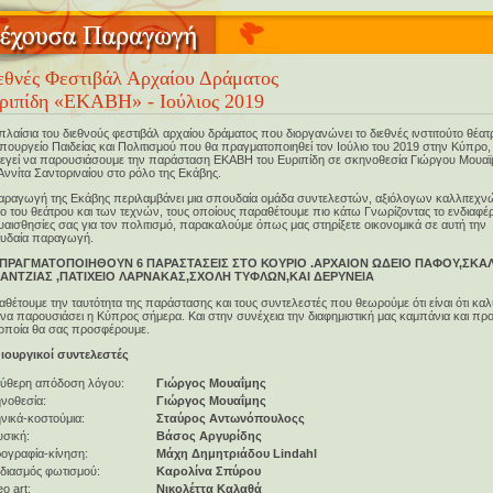
εθνές Φεστιβάλ Αρχαίου Δράματος
ριπίδη «ΕΚΑΒΗ» - Ιούλιος 2019
πλαίσια του διεθνούς φεστιβάλ αρχαίου δράματος που διοργανώνει το διεθνές ινστιτούτο θέατ
πουργείο Παιδείας και Πολιτισμού που θα πραγματοποιηθεί τον Ιούλιο του 2019 στην Κύπρο,
λεγεί να παρουσιάσουμε την παράσταση ΕΚΑΒΗ του Ευριπίδη σε σκηνοθεσία Γιώργου Μουαϊ
Αννίτα Σαντοριναίου στο ρόλο της Εκάβης.
αραγωγή της Εκάβης περιλαμβάνει μια σπουδαία ομάδα συντελεστών, αξιόλογων καλλιτεχν
 του θεάτρου και των τεχνών, τους οποίους παραθέτουμε πιο κάτω Γνωρίζοντας το ενδιαφέρ
ευαισθησίες σας για τον πολιτισμό, παρακαλούμε όπως μας στηρίξετε οικονομικά σε αυτή την
υδαία παραγωγή.
ΠΡΑΓΜΑΤΟΠΟΙΗΘΟΥΝ 6 ΠΑΡΑΣΤΑΣΕΙΣ ΣΤΟ ΚΟΥΡΙΟ .ΑΡΧΑΙΟΝ ΩΔΕΙΟ ΠΑΦΟΥ,ΣΚΑΛ
ΑΝΤΖΙΑΣ ,ΠΑΤΙΧΕΙΟ ΛΑΡΝΑΚΑΣ,ΣΧΟΛΗ ΤΥΦΛΩΝ,ΚΑΙ ΔΕΡΥΝΕΙΑ
θέτουμε την ταυτότητα της παράστασης και τους συντελεστές που θεωρούμε ότι είναι ότι κα
 να παρουσιάσει η Κύπρος σήμερα. Και στην συνέχεια την διαφημιστική μας καμπάνια και πρ
 οποία θα σας προσφέρουμε.
ιουργικοί συντελεστές
ύθερη απόδοση λόγου:
Γιώργος Μουαΐμης
νοθεσία:
Γιώργος Μουαΐμης
νικά-κοστούμια:
Σταύρος Αντωνόπουλοςς
σική:
Βάσος Αργυρίδης
ογραφία-κίνηση:
Μάχη Δημητριάδου Lindahl
διασμός φωτισμού:
Καρολίνα Σπύρου
eo art:
Νικολέττα Καλαθά