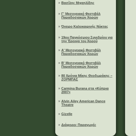
»
Βασίλης Μιχαηλίδης
»
Γ' Μεσογειακό Φεστιβάλ
Παραδοσιακών Χορών
»
Όνειρο Καλοκαιρινής Νύκτας
»
19ου Παγκόσμιου Συνεδρίου για
την Έρευνα του Χορού
»
A' Μεσογειακό Φεστιβάλ
Παραδοσιακών Χορών
»
B' Μεσογειακό Φεστιβάλ
Παραδοσιακών Χορών
»
80 Χρόνια Μίκης Θεοδωράκης –
ΖΟΡΜΠΑΣ
»
Carmina Burana στα «Κύπρια
2007»
»
Alvin Ailey American Dance
Theatre
»
Gizelle
»
Διάφορες Παραγωγές