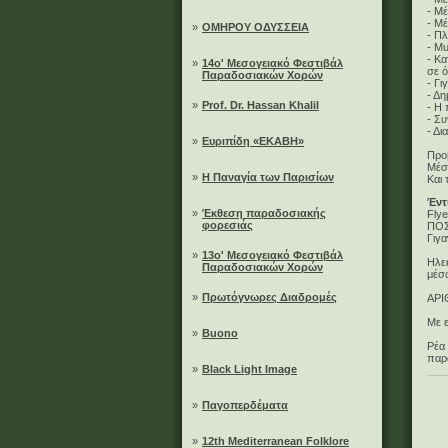
- Μ
- Μέ
»
ΟΜΗΡΟΥ ΟΔΥΣΣΕΙΑ
- Π
- Mu
- Κ
»
14ο' Μεσογειακό Φεστιβάλ
σε ό
Παραδοσιακών Χορών
- Γ
- Δ
»
Prof. Dr. Hassan Khalil
- Η 
- Συ
- Δι
»
Ευριπίδη «ΕΚΑΒΗ»
Προ
Μέσ
»
Η Παναγία των Παρισίων
Και 
Έντ
»
Έκθεση παραδοσιακής
Flye
φορεσιάς
ΠΟΣ
Γιγ
»
13ο' Μεσογειακό Φεστιβάλ
Ηλεκ
Παραδοσιακών Χορών
μέσ
»
Πρωτόγνωρες Διαδρομές
ΑΡΙ
Με ε
»
Buono
Ρέα
παρ
»
Black Light Image
»
Παγοπερδέματα
»
12th Mediterranean Folklore