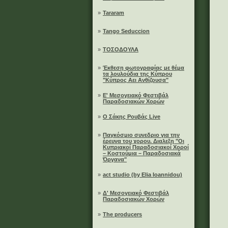
»
Tararam
»
Tango Seduccion
»
ΤΟΣΟΔΟΥΛΑ
»
Έκθεση φωτογραφίας με θέμα
τα λουλούδια της Κύπρου
"Κύπρος Αει Ανθίζουσα"
»
Ε' Μεσογειακό Φεστιβάλ
Παραδοσιακών Χορών
»
Ο Σάκης Ρουβάς Live
»
Παγκόσμιο συνεδριο για την
έρευνα του χορου. Διαλεξη "Οι
Κυπριακοί Παραδοσιακοί Χοροί
– Κοστούμια – Παραδοσιακά
Όργανα"
»
act studio (by Elia Ioannidou)
»
Δ' Μεσογειακό Φεστιβάλ
Παραδοσιακών Χορών
»
The producers