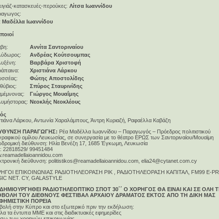
ιγιάζ-κατασκευές-περούκες:
Λίτσα Ιωαννίδου
ραγωγος:
 Μαδέλλα Ιωαννίδου
ποιοί
βη:
Αννίτα Σαντοριναίου
λύδωρος:
Ανδρέας Κούτσουμπας
υξένη:
Βαρβάρα Χριστοφή
άπαινα:
Χριστιάνα Λάρκου
σσέας:
Φώτης Aποστολίδης
θύβιος:
Σπύρος Σταυρινίδης
μέμνονας:
Γιώργος Μουαΐμης
υμήστορας:
Νεοκλής Νεοκλέους
ός
στιάνα Λάρκου, Αντωνία Χαραλάμπους, Άντρη Κυριαζή, Ραφαέλλα Καβάζη
ΥΘΥΝΣΗ ΠΑΡΑΓΩΓΗΣ:
Ρέα Μαδέλλα Ιωαννίδου – Παραγωγός – Πρόεδρος πολιτιστικού
γραφικού ομίλου Λευκωσίας, σε συνεργασία με το θέατρο ΕΡΩΣ των Σαντοριναίου/Μουαϊμη
υδρομική διεύθυνση: Ηλία Βενέζη 17, 1685 Έγκωμη, Λευκωσία
.: 22818529/ 99451484
.reamadellaioannidou.com
τρονική διεύθυνση: politistikos@reamadellaioannidou.com, elia24@cytanet.com.cy
ΗΓΟΙ ΕΠΙΚΟΙΝΩΝΙΑΣ ΡΑΔΙΟΤΗΛΕΟΡΑΣΗ ΡΙΚ , ΡΑΔΙΟΤΗΛΕΟΡΑΣΗ ΚΑΠΙΤΑΛ, FΜ99 E-PR
IC NET. CY, GALASTYLE
ΔΗΜΙΟΥΡΓΗΘΕΙ ΡΑΔΙΟΤΗΛΕΟΠΤΙΚΟ ΣΠΟΤ 30΄΄ Ο ΧΟΡΗΓΟΣ ΘΑ ΕΙΝΑΙ ΚΑΙ ΣΕ ΟΛΗ 
ΒΟΛΗ ΤΟΥ ΔΙΕΘΝΟΥΣ ΦΕΣΤΙΒΑΛ ΑΡΧΑΙΟΥ ΔΡΑΜΑΤΟΣ ΕΚΤΟΣ ΑΠΟ ΤΗ ΔΙΚΗ ΜΑΣ
ΦΗΜΙΣΤΙΚΗ ΠΟΡΕΙΑ
βολή στην Κύπρο και στο εξωτερικό πριν την εκδήλωση:
λα τα έντυπα ΜΜΕ και στις διαδικτυακές εφημερίδες
έσω των χορηγών επικοινωνίας