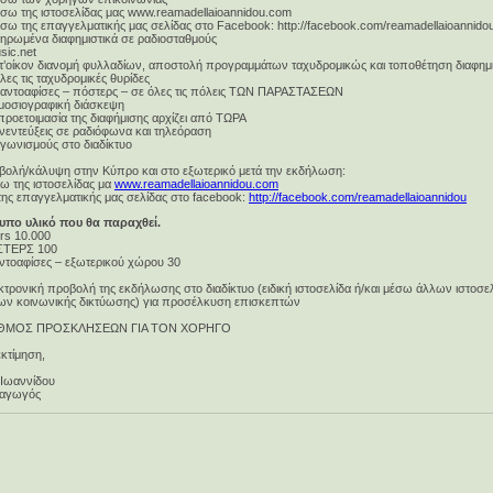
έσω της ιστοσελίδας μας www.reamadellaioannidou.com
σω της επαγγελματικής μας σελίδας στο Facebook: http://facebook.com/reamadellaioannido
ληρωμένα διαφημιστικά σε ραδιοσταθμούς
sic.net
ατ’οίκον διανομή φυλλαδίων, αποστολή προγραμμάτων ταχυδρομικώς και τοποθέτηση διαφημ
λες τις ταχυδρομικές θυρίδες
ιγαντοαφίσες – πόστερς – σε όλες τις πόλεις ΤΩΝ ΠΑΡΑΣΤΑΣΕΩΝ
ημοσιογραφική διάσκεψη
προετοιμασία της διαφήμισης αρχίζει από ΤΩΡΑ
νεντεύξεις σε ραδιόφωνα και τηλεόραση
αγωνισμούς στο διαδίκτυο
βολή/κάλυψη στην Κύπρο και στο εξωτερικό μετά την εκδήλωση:
ω της ιστοσελίδας μα
www.reamadellaioannidou.com
της επαγγελματικής μας σελίδας στο facebook:
http://facebook.com/reamadellaioannidou
υπο υλικό που θα παραχθεί.
rs 10.000
ΤΕΡΣ 100
αντοαφίσες – εξωτερικού χώρου 30
τρονική προβολή της εκδήλωσης στο διαδίκτυο (ειδική ιστοσελίδα ή/και μέσω άλλων ιστοσε
ων κοινωνικής δικτύωσης) για προσέλκυση επισκεπτών
ΘΜΟΣ ΠΡΟΣΚΛΗΣΕΩΝ ΓΙΑ ΤΟΝ ΧΟΡΗΓΟ
κτίμηση,
 Ιωαννίδου
αγωγός