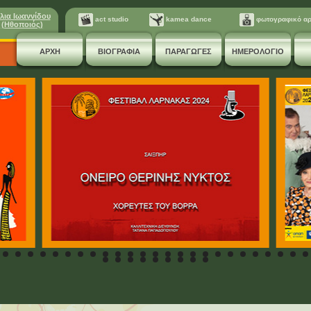
λια Ιωαννίδου
act studio
kamea dance
φωτογραφικό αρ
(Ηθοποιός)
ΑΡΧΗ
ΒΙΟΓΡΑΦΙΑ
ΠΑΡΑΓΩΓΕΣ
ΗΜΕΡΟΛΟΓΙΟ