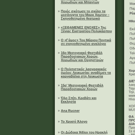
Χορωδιών και Μπαντών
Μακ
Πα
»
Ποιός σκότωσε το σκύλο τα
Ρέα
μεσάνυχτα του Μαρκ Χαμτον –
Σκηνοθετημένο θεατρικό
Ηθο
»
«ΞΕΘΑΜΕΝΕΣ ΕΝΟΧΕΣ» Της
Εκά
Ξένιας Ευστρατίου Πολυκάρπου
Πο
Πολ
»
Ο «Γάμος» Του Μάριου Ποντικά
Θερ
σε σκηνοθετημένο αναλόγιο
Οδυ
»
16ο Μεσογειακό Φεστιβάλ
Ταλ
Παραδοσιακών Χορών,
Αγα
Χορωδιών και Ορχηστρών
Πολ
»
Ο Πολιτιστικός λαογραφικός
Χορ
όμιλος Λευκωσίας αναβίωσε τα
Χρι
καρναβάλια στη Λευκωσία
ΔΙΕ
λαο
»
15ο' Μεσογειακό Φεστιβάλ
Ταχ
Παραδοσιακών Χορών
Τηλ
www
»
Όλο Σπίτι, Κρεβάτι και
Ηλεκ
Εκκλησία
ΧΟΡ
MUS
»
Ana Rucner
ΘΑ 
ΠΡΟ
»
Το Χρυσό Άλογο
ΔΙΑ
Προ
Σε ό
»
Οι Δώδεκα Άθλοι του Ηρακλή
- Μ