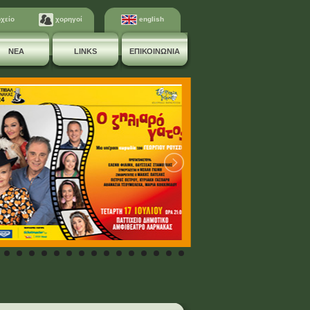
χείο
χορηγοί
english
ΝΕΑ
LINKS
ΕΠΙΚΟΙΝΩΝΙΑ