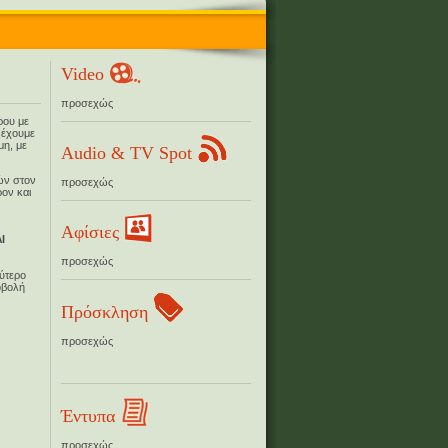
Video
προσεχώς
ρου με
 έχουμε
μη, με
Audio & TV Spot
ών στον
προσεχώς
ον και
Αφίσιες
Ι
προσεχώς
λύτερο
οβολή
Πρόσκληση
προσεχώς
Έντυπα
προσεχώς