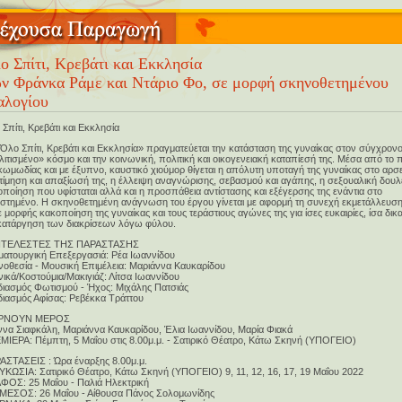
ο Σπίτι, Κρεβάτι και Εκκλησία
ν Φράνκα Ράμε και Ντάριο Φο, σε μορφή σκηνοθετημένου
αλογίου
Σπίτι, Κρεβάτι και Εκκλησία
Όλο Σπίτι, Κρεβάτι και Εκκλησία» πραγματεύεται την κατάσταση της γυναίκας στον σύγχρον
ιτισμένο» κόσμο και την κοινωνική, πολιτική και οικογενειακή καταπίεσή της. Μέσα από το 
κωμωδίας και με έξυπνο, καυστικό χιούμορ θίγεται η απόλυτη υποταγή της γυναίκας στο αρσε
ίμηση και απαξίωσή της, η έλλειψη αναγνώρισης, σεβασμού και αγάπης, η σεξουαλική δουλε
ποίηση που υφίσταται αλλά και η προσπάθεια αντίστασης και εξέγερσης της ενάντια στο
εστημένο. Η σκηνοθετημένη ανάγνωση του έργου γίνεται με αφορμή τη συνεχή εκμετάλλευση
 μορφής κακοποίηση της γυναίκας και τους τεράστιους αγώνες της για ίσες ευκαιρίες, ίσα δικ
 κατάργηση των διακρίσεων λόγω φύλου.
ΤΕΛΕΣΤΕΣ ΤΗΣ ΠΑΡΑΣΤΑΣΗΣ
ματουργική Επεξεργασιά: Ρέα Ιωαννίδου
νοθεσία - Μουσική Επιμέλεια: Μαριάννα Καυκαρίδου
ικά/Κοστούμια/Μακιγιάζ: Λίτσα Ιωαννίδου
διασμός Φωτισμού - Ήχος: Μιχάλης Πατσιάς
διασμός Αφίσας: Ρεβέκκα Τράττου
ΙΡΝΟΥΝ ΜΕΡΟΣ
ννα Σιαφκάλη, Μαριάννα Καυκαρίδου, Έλια Ιωαννίδου, Μαρία Φιακά
ΜΙΕΡΑ: Πέμπτη, 5 Μαΐου στις 8.00μ.μ. - Σατιρικό Θέατρο, Kάτω Σκηνή (ΥΠΟΓΕΙΟ)
ΑΣΤΑΣΕΙΣ : Ώρα έναρξης 8.00μ.μ.
ΥΚΩΣΙΑ: Σατιρικό Θέατρο, Kάτω Σκηνή (ΥΠΟΓΕΙΟ) 9, 11, 12, 16, 17, 19 Μαΐου 2022
ΑΦΟΣ: 25 Μαΐου - Παλιά Ηλεκτρική
ΕΜΕΣΟΣ: 26 Μαΐου - Αίθουσα Πάνος Σολομωνίδης