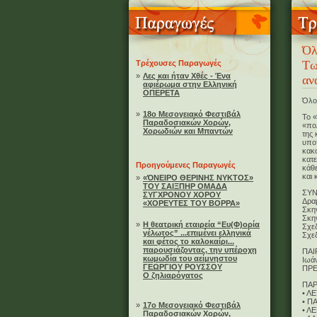
Όλ
Τω
Τρέχουσες Παραγωγές
»
Λες και ήταν Χθές - Ένα
αν
αφιέρωμα στην Ελληνική
ΟΠΕΡΕΤΑ
Όλο 
»
18ο Μεσογειακό Φεστιβάλ
Το «
Παραδοσιακών Χορών,
«πολ
Χορωδιών και Μπαντών
της 
υποτ
κακο
κατ
Προηγούμενες Παραγωγές
κάθε
και
»
«ΌΝΕΙΡΟ ΘΕΡΙΝΗΣ ΝΥΚΤΟΣ»
ΤΟΥ ΣΑΙΞΠΗΡ ΟΜΑΔΑ
ΣΥΝ
ΣΥΓΧΡΟΝΟΥ ΧΟΡΟΥ
Δρα
«ΧΟΡΕΥΤΕΣ ΤΟΥ ΒΟΡΡΑ»
Σκη
Σκην
»
Η θεατρική εταιρεία “Ευ(Φ)ορία
Σχε
γέλωτος” ...επιμένει ελληνικά
Σχε
και φέτος το καλοκαίρι...
παρουσιάζοντας, την υπέροχη
ΠΑ
κωμωδία του αείμνηστου
Ιωά
ΓΕΩΡΓΙΟΥ ΡΟΥΣΣΟΥ
ΠΡΕ
Ο ζηλιαρόγατος
ΠΑΡ
• ΛΕ
• Π
»
17ο Μεσογειακό Φεστιβάλ
• Λ
Παραδοσιακών Χορών,