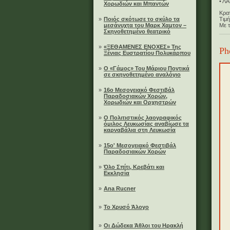
• Λ
Χορωδιών και Μπαντών
Κρα
»
Ποιός σκότωσε το σκύλο τα
Τιμή
μεσάνυχτα του Μαρκ Χαμτον –
Με 
Σκηνοθετημένο θεατρικό
»
«ΞΕΘΑΜΕΝΕΣ ΕΝΟΧΕΣ» Της
Ph
Ξένιας Ευστρατίου Πολυκάρπου
»
Ο «Γάμος» Του Μάριου Ποντικά
σε σκηνοθετημένο αναλόγιο
»
16ο Μεσογειακό Φεστιβάλ
Παραδοσιακών Χορών,
Χορωδιών και Ορχηστρών
»
Ο Πολιτιστικός λαογραφικός
όμιλος Λευκωσίας αναβίωσε τα
καρναβάλια στη Λευκωσία
»
15ο' Μεσογειακό Φεστιβάλ
Παραδοσιακών Χορών
»
Όλο Σπίτι, Κρεβάτι και
Εκκλησία
»
Ana Rucner
»
Το Χρυσό Άλογο
»
Οι Δώδεκα Άθλοι του Ηρακλή