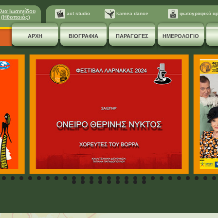
λια Ιωαννίδου
act studio
kamea dance
φωτογραφικό αρ
(Ηθοποιός)
ΑΡΧΗ
ΒΙΟΓΡΑΦΙΑ
ΠΑΡΑΓΩΓΕΣ
ΗΜΕΡΟΛΟΓΙΟ