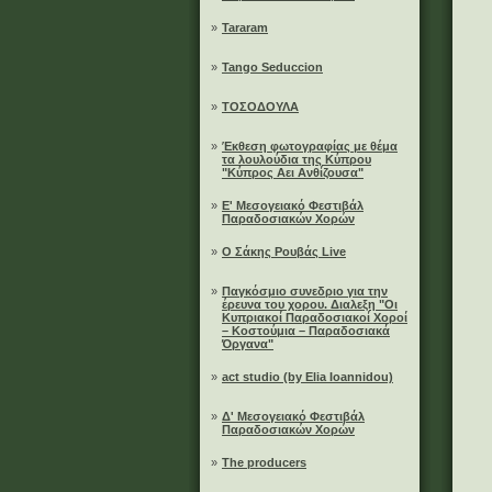
»
Tararam
»
Tango Seduccion
»
ΤΟΣΟΔΟΥΛΑ
»
Έκθεση φωτογραφίας με θέμα
τα λουλούδια της Κύπρου
"Κύπρος Αει Ανθίζουσα"
»
Ε' Μεσογειακό Φεστιβάλ
Παραδοσιακών Χορών
»
Ο Σάκης Ρουβάς Live
»
Παγκόσμιο συνεδριο για την
έρευνα του χορου. Διαλεξη "Οι
Κυπριακοί Παραδοσιακοί Χοροί
– Κοστούμια – Παραδοσιακά
Όργανα"
»
act studio (by Elia Ioannidou)
»
Δ' Μεσογειακό Φεστιβάλ
Παραδοσιακών Χορών
»
The producers