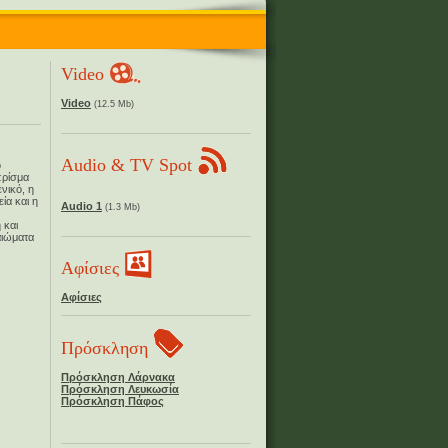
Video
Video
(12.5 Mb)
Audio & TV Spot
ο
πρίσμα
νικό, η
ία και η
Audio 1
(1.3 Mb)
 και
αιώματα
Αφίσιες
Αφίσιες
Πρόσκληση
Πρόσκληση Λάρνακα
Πρόσκληση Λευκωσία
Πρόσκληση Πάφος