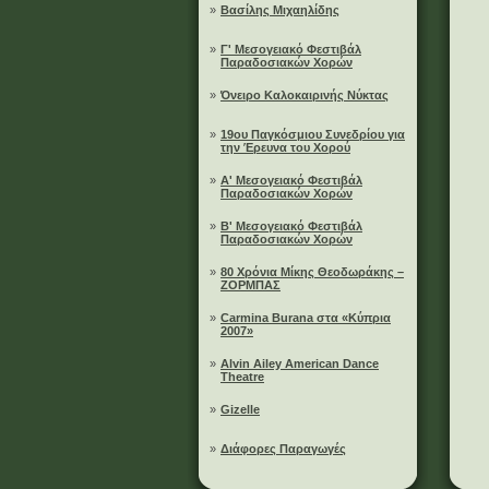
»
Βασίλης Μιχαηλίδης
»
Γ' Μεσογειακό Φεστιβάλ
Παραδοσιακών Χορών
»
Όνειρο Καλοκαιρινής Νύκτας
»
19ου Παγκόσμιου Συνεδρίου για
την Έρευνα του Χορού
»
A' Μεσογειακό Φεστιβάλ
Παραδοσιακών Χορών
»
B' Μεσογειακό Φεστιβάλ
Παραδοσιακών Χορών
»
80 Χρόνια Μίκης Θεοδωράκης –
ΖΟΡΜΠΑΣ
»
Carmina Burana στα «Κύπρια
2007»
»
Alvin Ailey American Dance
Theatre
»
Gizelle
»
Διάφορες Παραγωγές