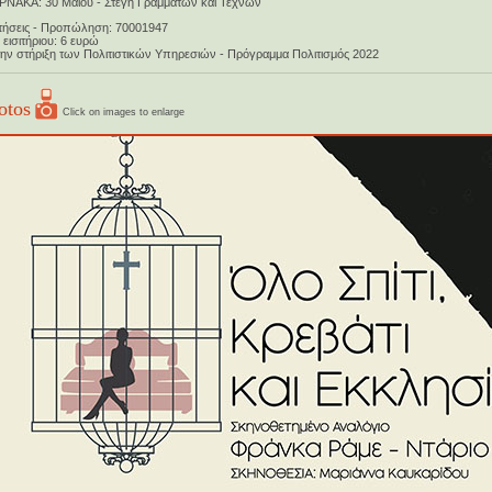
ΑΡΝΑΚΑ: 30 Μαΐου - Στέγη Γραμμάτων και Τεχνών
τήσεις - Προπώληση: 70001947
 εισιτήριου: 6 ευρώ
την στήριξη των Πολιτιστικών Υπηρεσιών - Πρόγραμμα Πολιτισμός 2022
otos
Click on images to enlarge