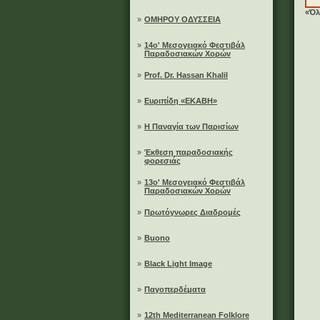
«Όλ
»
ΟΜΗΡΟΥ ΟΔΥΣΣΕΙΑ
»
14ο' Μεσογειακό Φεστιβάλ
Παραδοσιακών Χορών
»
Prof. Dr. Hassan Khalil
»
Ευριπίδη «ΕΚΑΒΗ»
»
Η Παναγία των Παρισίων
»
Έκθεση παραδοσιακής
φορεσιάς
»
13ο' Μεσογειακό Φεστιβάλ
Παραδοσιακών Χορών
»
Πρωτόγνωρες Διαδρομές
»
Buono
»
Black Light Image
»
Παγοπερδέματα
»
12th Mediterranean Folklore