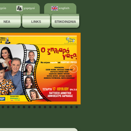
χείο
χορηγοί
english
ΝΕΑ
LINKS
ΕΠΙΚΟΙΝΩΝΙΑ